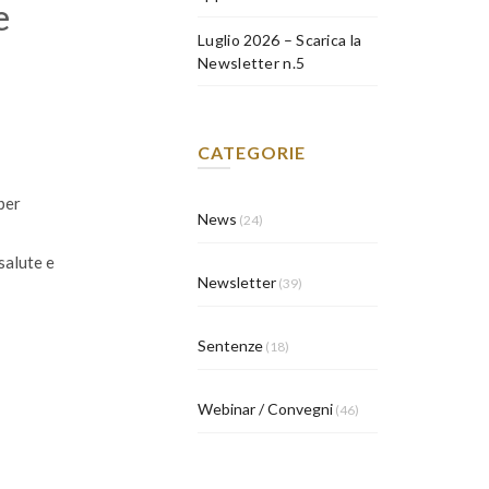
e
Luglio 2026 – Scarica la
Newsletter n.5
CATEGORIE
per
News
(24)
salute e
Newsletter
(39)
Sentenze
(18)
Webinar / Convegni
(46)