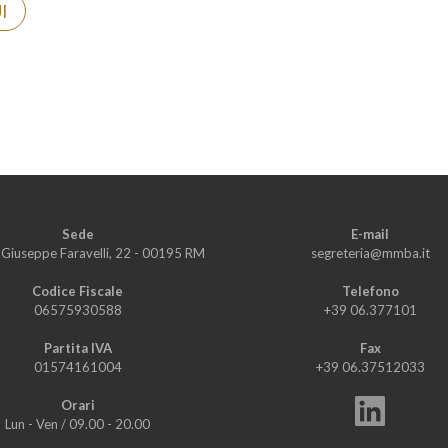
I
Sede
E-mail
i Giuseppe Faravelli, 22 - 00195 RM
segreteria@mmba.it
Codice Fiscale
Telefono
06575930588
+39 06.377101
Partita IVA
Fax
01574161004
+39 06.37512033
Orari
Lun - Ven
/
09.00 - 20.00