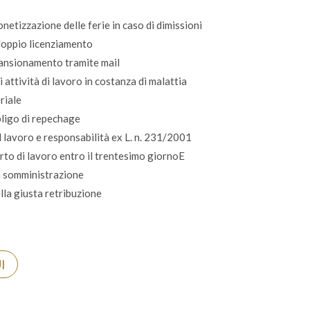
etizzazione delle ferie in caso di dimissioni
 doppio licenziamento
mansionamento tramite mail
 attività di lavoro in costanza di malattia
riale
bligo di repechage
l lavoro e responsabilità ex L. n. 231/2001
rto di lavoro entro il trentesimo giornoE
a somministrazione
lla giusta retribuzione
I