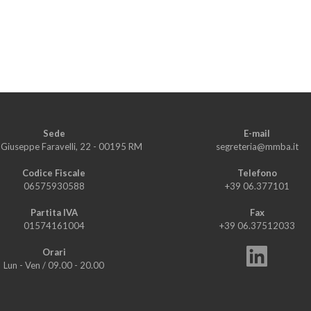
Sede
E-mail
i Giuseppe Faravelli, 22 - 00195 RM
segreteria@mmba.it
Codice Fiscale
Telefono
06575930588
+39 06.377101
Partita IVA
Fax
01574161004
+39 06.37512033
Orari
Lun - Ven
/
09.00 - 20.00